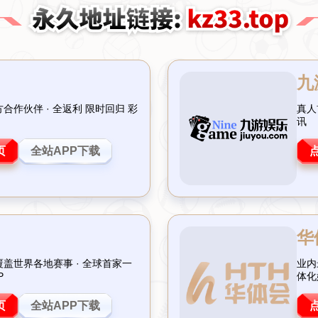
豪门风采！开场7分钟染红仍3-1逆袭 世俱杯力拒冷
对多变的赛场形势，如何凭借硬实力脱颖而出，是每支顶级队伍必须破解
，这名球员直接被红牌处罚。然而，即便处于人数劣势，这家市值高达13
支真正具备强大竞争力和心理承受能力的球队往往能够展现出与众不同的
—团队合作。在少一人的情况下，该队没有选择盲目进攻，而是通过合理
转胜利技巧性和智慧性的结合正是该队确保单场胜局及避免连场爆冷的重
依然发挥着巨大作用。例如，中锋完美利用对方的一次防线松懈，通过敏
要部分之一。有些时候个人英雄主义虽然刺眼，但集体努力背景才凸显其