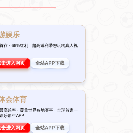
门
的问题。这篇文章将深入探讨某欧洲豪门球队如何在最短时
.3亿欧元的欧洲劲旅并没有慌乱。他们迅速调整战略，并通
一面。
调配，将能量集中于防守以及快速反击上。最终，在十分困
要原因之一。
捷步伐突破重围为自己创造了首开纪录机会。此外，他所在
深远意义另外再如明星前腰角色无疑连接整片区域控制纽带