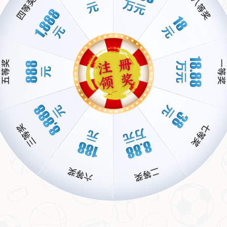
更重要的是，赵心童的成功还带来了深远的文化影响。作为一名来自
中国的选手，他的崛起激励了亚洲地区的无数青少年投身于
斯诺克培
训
。据统计，自他夺冠后，中国国内报名学习斯诺克的孩子数量增长
了近30%。这无疑为世界台协拓展亚洲市场提供了绝佳机会，也印证
了主席所说的“推向新高度”并非空话。
案例分析：一场决赛改变一切
以2021年英国锦标赛决赛为例，赵心童面对经验丰富的布雷切尔时展
现了超乎年龄的成熟。他在开局落后的情况下，通过精准的长台进攻
和细腻的安全球策略，逐步扭转局面，最终实现逆转。这场比赛不仅
是技术的较量，更是心理素质的考验。业内人士分析，赵心童在这场
比赛中展现出的
冷静
和
果断
，正是他能够在关键时刻脱颖而出的原
因。这样的表现让世界台协看到了新一代球星的风采，也让他们对未
来充满期待。
结语前的思考：赵心童如何定义未来
从默默无闻到一战成名，赵心童用自己的努力和才华书写了一段传