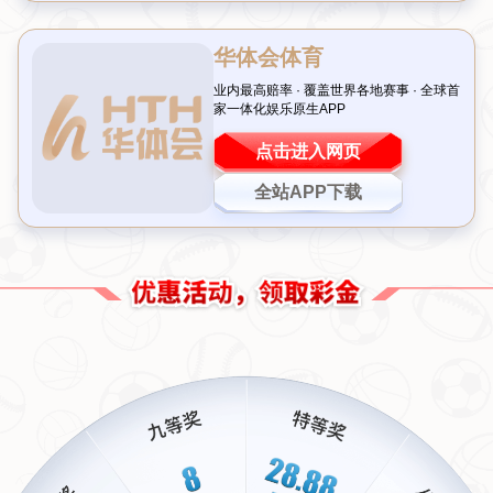
技术革新与文化影响：赵心童的双重贡献
赵心童不仅在成绩上令人瞩目，他在技术层面的创新也为
斯诺克运动
注入了新的活力。他的快速进攻节奏和独特的杆法，让对手难以招
架，同时也改变了观众对传统斯诺克比赛节奏缓慢的刻板印象。这种
风格直接推动了赛事观赏性的提升，吸引了更多年轻观众加入到这项
运动中。